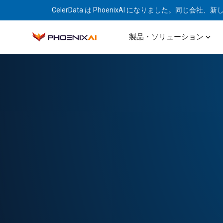
CelerData は PhoenixAI になりました。同
expand_more
製品・ソリューション