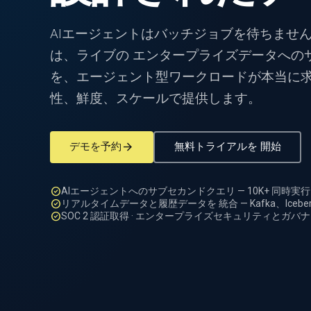
AIエージェントはバッチジョブを待ちません。Ph
は、ライブの エンタープライズデータへのサ
を、エージェント型ワークロードが本当に
性、鮮度、スケールで提供します。
arrow_forward
デモを予約
無料トライアルを 開始
check_circle
AIエージェントへのサブセカンドクエリ — 10K+ 同時実
check_circle
リアルタイムデータと履歴データを 統合 — Kafka、Iceberg、
check_circle
SOC 2 認証取得 · エンタープライズセキュリティとガ