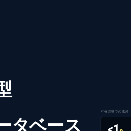
型
本番環境での成果
ータベース
<1
s