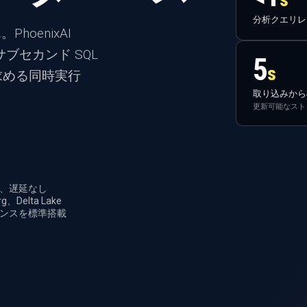
分析クエリレ
oenixAI
ブセカンド SQL
5
s
求める同時実行
取り込みから
更新可能なスト
行、遅延なし
Delta Lake
バナンスを標準搭載