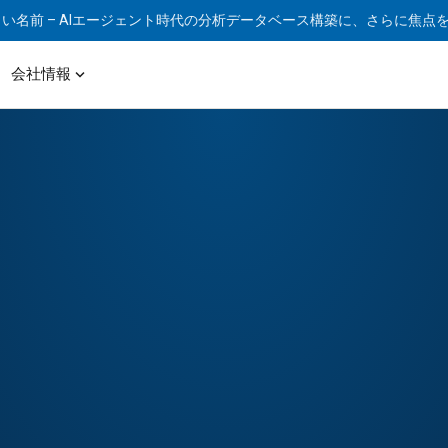
じ会社、新しい名前 – AIエージェント時代の分析データベース構築に、さらに焦
expand_more
会社情報