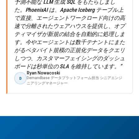
予測不能な LLM 生成 SQL をもたらしまし
た。PhoenixAI は、Apache Iceberg テーブル上
で直接、エージェントワークロード向けの高
速で分離されたウェアハウスを提供し、オプ
ティマイザが新規の結合を自動的に処理しま
す。今やエージェントは数千テナントにまた
がるペタバイト規模の正規化データをクエリ
しつつ、カスタマーフェイシングのダッシュ
ボードは秒単位の SLA を維持しています。”
Ryan Nowacoski
Demandbase データプラットフォーム担当 シニアエンジ
D
ニアリングマネージャー