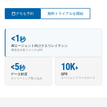
calendar_today
デモを予約
無料トライアルを開始
<1
秒
AIエージェント向けクエリレイテンシ
構造化分析クエリの p99
<5
10K
秒
+
データ鮮度
QPS
エージェントワークロード
ストリーミング取り込み