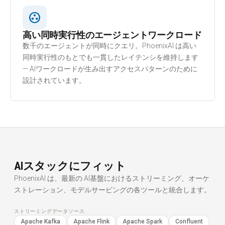
group_work
高い同時実行性のエージェントワークロード
数千のエージェントが同時にクエリ。PhoenixAI は高い
同時実行性のもとでも一貫したレイテンシを維持します
— AIワークロードが生み出すアクセスパターンのために
設計されています。
AIスタックにフィット
PhoenixAI は、最新の AI基盤におけるストリーミング、オーケ
ストレーション、モデルサービングの各ツールと統合します。
ストリーミングデータソース
Apache Kafka
Apache Flink
Apache Spark
Confluent