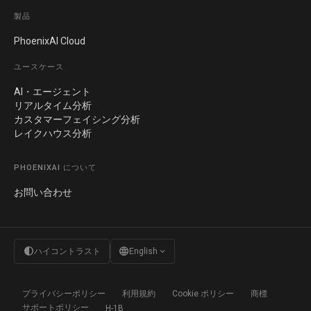
製品
PhoenixAI Cloud
ユースケース
AI・エージェント
リアルタイム分析
カスタマーフェイシング分析
レイクハウス分析
PHOENIXAI について
お問い合わせ
contrast
language
expand_more
ハイコントラスト
English
プライバシーポリシー
利用規約
Cookie ポリシー
商標
サポートポリシー
H-1B