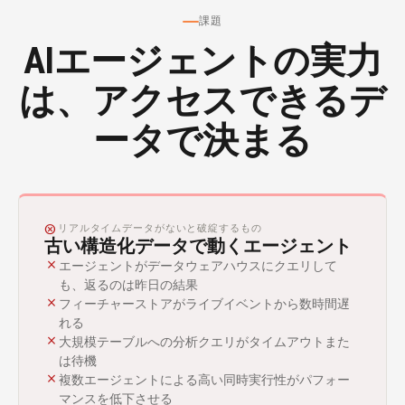
課題
AIエージェントの実力
は、アクセスできるデ
ータで決まる
CANCEL
リアルタイムデータがないと破綻するもの
古い構造化データで動くエージェント
close
エージェントがデータウェアハウスにクエリして
も、返るのは昨日の結果
close
フィーチャーストアがライブイベントから数時間遅
れる
close
大規模テーブルへの分析クエリがタイムアウトまた
は待機
close
複数エージェントによる高い同時実行性がパフォー
マンスを低下させる