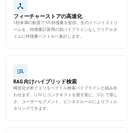
device_hub
フィーチャーストアの高速化
5秒未満の鮮度で ML特徴量を提供。生のイベントストリ
ームを、特徴量計算用の別パイプラインなしでリアルタ
イムに特徴量ベクトルへ集計します。
manage_search
RAG 向けハイブリッド検索
構造化分析クエリをベクトル検索パイプラインと組み合
わせます。LLM にコンテキストを渡す前に、SQL で新し
さ、ユーザーセグメント、ビジネスルールによりフィル
タリングできます。