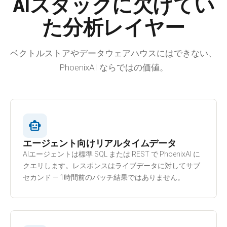
AIスタックに欠けてい
た分析レイヤー
ベクトルストアやデータウェアハウスにはできない、
PhoenixAI ならではの価値。
smart_toy
エージェント向けリアルタイムデータ
AIエージェントは標準 SQL または REST で PhoenixAI に
クエリします。レスポンスはライブデータに対してサブ
セカンド — 1時間前のバッチ結果ではありません。